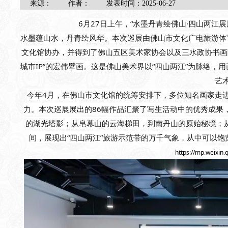
来源：
作者：
发表时间：
2025-06-27
6月27日上午，“水墨丹青绘佛山·四山两江
水墨蕴山水，丹青绘风华。本次巡展由佛山市文化广电旅游体
文化馆协办，
并得到了
佛山五区美术家协会以及三水政协书画
城市IP”的宏伟擘画
。
这是佛山美术界以
“四山两江”为脉络，
艺
今年
4月，
在
佛山市文化馆的统筹安排下，
多位知名画家走
力。本次巡展展出的8
6
幅作品汇聚了写生活动中的优秀成果
的湖光塔影；从皂幕山的云海梯田，到南丹山的原始秘境；
间，展现出“四山两江”旅游示范带的万千气象，
从中可以饱
https://mp.weixi